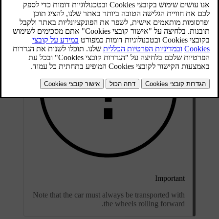
Important
Note that the car must always be transported with
the wheels rolling forward.