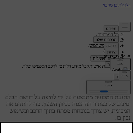
תמיכה
/
כל המכוניות
/
/
XC60 2026
מדריך למשתמש
/
נסיעה
/
התנעת המכונית
תמיכה מותאמת אישית
קבל מידע רלוונטי לרכב הספציפי שלך.
התחבר
התנעת המכונית
התנעת המכונית מתבצעת על-ידי לחיצה על דוושת הבלם
וסיבוב של כפתור ההתנעה בכיוון השעון. כדי להתניע את
המכונית, יש צורך בנוכחות מפתח בתוך הרכב ובשימוש
נכון בו.
מעודכן 04.04.2025