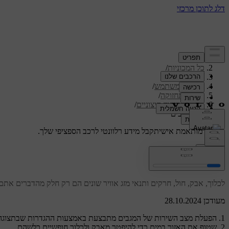
תמיכה
/
כל המכוניות
/
/
XC60 2026
מדריך למשתמש
/
טיפול ותחזוקה
/
ניקוי וטיפוח חיצוניים
/
ניקוי מגבים
תמיכה מותאמת אישית
קבל מידע רלוונטי לרכב הספציפי שלך.
התחבר
ניקוי מגבים
לכלוך, אבק, חול, חרקים ותנאי מזג אוויר שונים הם רק חלק מהדברים את
מעודכן 28.10.2024
הפעלת מצב השירות של המגבים מתבצעת באמצעות ההגדרות שבתצוגה ה
שטוף את האזור במים כדי להיפטר מאבק ולכלוך חופשיים כלשהם.