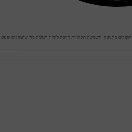
המגבים בתנועה. השמשה הקדמית חייבת להיות רטובה כדי שהמגבים יפעלו