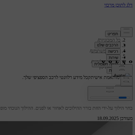
תמיכה
/
כל המכוניות
/
/
XC60 2026
מדריך למשתמש
/
נסיעה
/
תיבת הילוכים
/
בחירת הילוך
תמיכה מותאמת אישית
קבל מידע רלוונטי לרכב הספציפי שלך.
התחבר
בחירת הילוך
בחר הילוך על-ידי הזזת בורר ההילוכים לאחור או לפנים. ההילוך הנוכחי מופי
מעודכן 18.09.2025