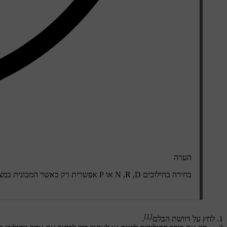
הערה
בחירה בהילוכים D,‏ R‏, N או P אפשרית רק כאשר המכונית במצב נייח או כאשר נוסעים במהירות אטית מאד (מהירות הליכה).
[1]
לחץ על דוושת הבלם
.