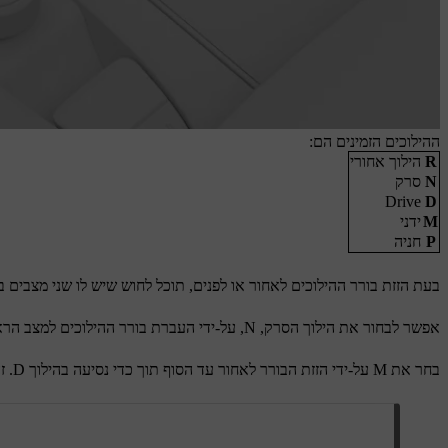
ההילוכים הזמינים הם:
R
הילוך אחורי
N
סרק
Drive
D
M
ידני
P
חניה
בעת הזזת בורר ההילוכים לאחור או לפנים, תוכל לחוש שיש לו שני מצבים בשני הכיוונים. בחר בהילוך R על-ידי הזזת בורר הילוכים עד הסוף לפנים.
אפשר לבחור את הילוך הסרק, N, על-ידי העברת בורר ההילוכים למצב הראשון, באחד הכיוונים, והחזקתו שם במשך מספר שניות. אחרי שבוחרים הילוך, ידית בורר ההילוכים חוזרת תמיד למצב המרכזי.
בחר את M על-ידי הזזת הבורר לאחור עד הסוף תוך כדי נסיעה בהילוך D. זה מאפשר החלפת הילוכים ידנית. הזז את בורר ההילוכים לאחור פעם נוספת כדי לחזור להילוך D.