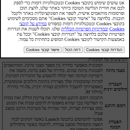
המכונית מצוידת במספר מאפיינים המשפיעים על דינמיקת הנהיגה
והביצועים של המכונית.
המכונית מאפשר בחירה בין מספר מצבי נהיגה, המותאמים
מצבי נהיגה
לסגנונות נהיגה שונים. בחירה של מצב נהיגה, משנה את
דינמיקת הנהיגה ואף יכולה להשפיע על ההגדרות הזמינות.
למרות שהמכונית שלך מצוידת בתיבת הילוכים אוטומטית,
העברת
באפשרותך להעביר הילוכים בצורה ידנית, על-ידי בחירה
הילוכים ידנית
בהילוך M.
התכונה דומם והתנע מפחיתה את צריכת הדלק ואת כמות
גזי הפליטה בכך שהיא מאפשרת לדומם זמנית את המנוע
דומם והתנע
בזמן עצירות קצרות, תוך שמירה על מערכות הרכב במצב
פעיל.
אפשר להשתמש בתכונה Launch כאשר זקוקים לכוח
הפעלת
האצה מקסימלי ממצב עמידה, לדוגמה כאשר מתחילים
תכונה
בנסיעה בשיפוע חד.