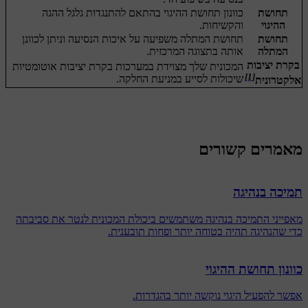
תחושת
כוונון תחושת ההיגוי בהתאם להתנגדות גלגל ההגה
ההיגוי
והקשיחות.
תחושת
תחושת המתלה משפיעה על איכות הנסיעה וניתן לכוונן
המתלה
אותה בתצוגה המרכזית.
בקרת יציבות
המכונית שלך מצוידת במערכות בקרת יציבות אוטומטיות
[1]
שיכולות לסייע במניעת החלקה.
אלקטרונית
מאמרים קשורים
תמיכה בנהיגה
מאפייני התמיכה בנהיגה משתמשים ביכולת המכונית לנטר את סביבתה
כדי שהנהיגה תהיה בטוחה יותר ופחות תובענית.
כוונון תחושת ההיגוי
אפשר להפעיל היגוי נוקשה יותר בהגדרות.