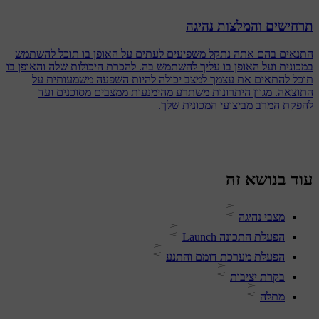
תרחישים והמלצות נהיגה
התנאים בהם אתה נתקל משפיעים לעתים על האופן בו תוכל להשתמש
במכונית ועל האופן בו עליך להשתמש בה. להכרת היכולות שלה והאופן בו
תוכל להתאים את עצמך למצב יכולה להיות השפעה משמעותית על
התוצאה. מגוון היתרונות משתרע מהימנעות ממצבים מסוכנים ועד
להפקת המרב מביצועי המכונית שלך.
עוד בנושא זה
מצבי נהיגה
הפעלת התכונה Launch
הפעלת מערכת דומם והתנע
בקרת יציבות
מתלה