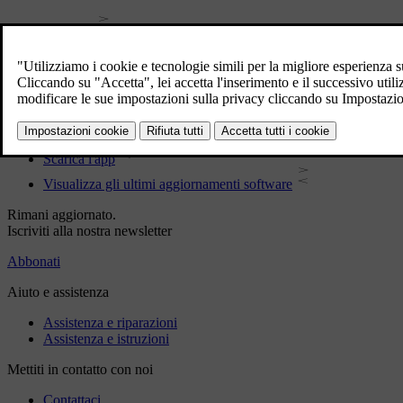
Manuale
Software dell'automobile
Interni
Esterni
Informazioni normative
Scarica l'app
Visualizza gli ultimi aggiornamenti software