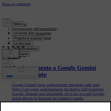
Supporto
/
Informazioni sull'automobile
/
Software dell'automobile
/
Display e Infotainment
/
Google
Google
Aggiornamento a Google Gemini
nella tua auto
Google Gemini viene gradualmente introdotto sulle auto
Volvo Cars come aggiornamento facoltativo dell'Assistente
Google. Quando sarà disponibile per il tuo account Google,
potrai attivare la funzione per iniziare a usarla.