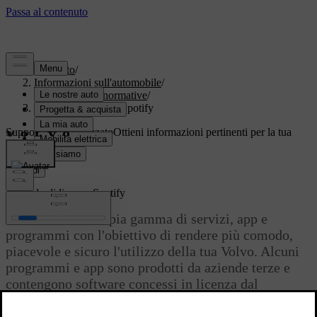
Supporto
/
Informazioni sull'automobile
/
Informazioni normative
/
Accordo di licenza Spotify
Supporto personalizzato
Ottieni informazioni pertinenti per la tua
auto specifica.
Accedi
Accordo di licenza Spotify
Volvo offre un'ampia gamma di servizi, app e
programmi con l'obiettivo di rendere più comodo,
piacevole e sicuro l'utilizzo della tua Volvo. Alcuni
programmi e app sono prodotti da aziende terze e
contengono software concessi in licenza dal
produttore terzo.