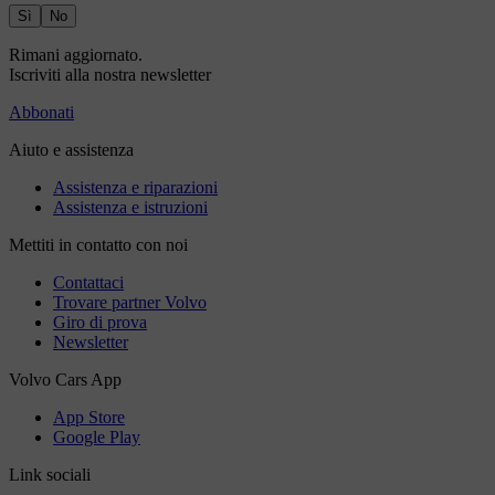
Sì
No