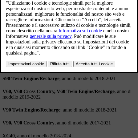
Aggiornato 19.09.2024
Accordo di licenza Spotify
Questo prodotto contiene software di terze parti concesso in licenza
da Spotify:
www.spotify.com/connect/third-party-licenses
.
Modelli applicabili
S60, S60 Twin Engine/Recharge
, anno di modello 2019-2022
S90
, anno di modello 2017-2021
S90 Twin Engine/Recharge
, anno di modello 2018-2021
V60, V60 Cross Country, V60 Twin Engine/Recharge
, anno di
modello 2019-2022
V90 Twin Engine/Recharge
, anno di modello 2018-2021
V90, V90 Cross Country
, anno di modello 2017-2021
XC40
, anno di modello 2018-2024