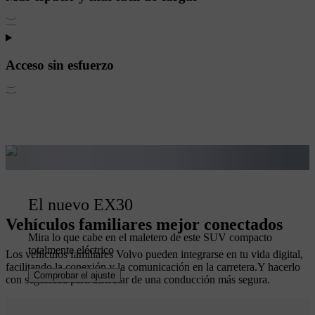
Acceso sin esfuerzo
El nuevo EX30
Vehículos familiares mejor conectados
Mira lo que cabe en el maletero de este SUV compacto
totalmente eléctrico
Los vehículos familiares Volvo pueden integrarse en tu vida digital,
facilitando la conexión y la comunicación en la carretera.Y hacerlo
Comprobar el ajuste
con seguridad para disfrutar de una conducción más segura.