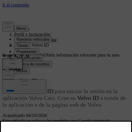
Soporte
/
Perfil y facturación
/
Detalles de la cuenta
/
Crear un Volvo ID
Soporte personalizado
Obtén información relevante para tu auto
específico.
Iniciar sesión
Crear un
Volvo ID
Necesita un
Volvo ID
para iniciar la sesión en la
aplicación Volvo Cars. Cree su
Volvo ID
a través de
la aplicación o de la página web de Volvo.
Actualizado 04/10/2026
Este artículo se aplica a los modelos con Google integrado.