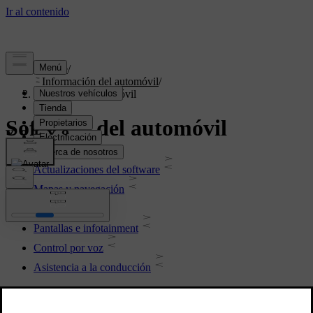
Soporte
/
Información del automóvil
/
Software del automóvil
Software del automóvil
Actualizaciones del software
Mapas y navegación
Conectividad
Pantallas e infotainment
Control por voz
Asistencia a la conducción