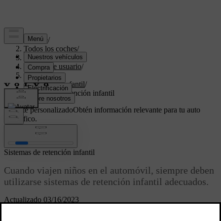
Soporte
/
Todos los coches
/
XC40 2024
/
Manual de usuario
/
Seguridad
/
Seguridad infantil
/
Sistemas de retención infantil
Soporte personalizado
Obtén información relevante para tu auto
específico.
Iniciar sesión
Sistemas de retención infantil
Cuando viajen niños en el automóvil, siempre deben
utilizarse sistemas de retención infantil adecuados.
Actualizado 03/16/2023
El niño debe ir cómodo y seguro. Asegúrese de que el sistema de
retención infantil se coloca, se monta y se utiliza de forma correcta.