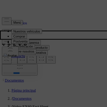
Prensa y Medios
Material de prensa
Información del producto
Información corporativa
Contacto de medios
location:
PY
Documentos
Página principal
/
Documentos
/
Volvo EX60 Fact Sheet