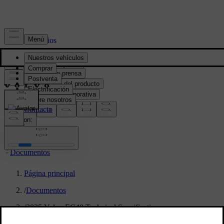
Prensa y Medios
Material de prensa
Información del producto
Información corporativa
Contacto de medios
location:
PY
Documentos
Página principal
/
Documentos
/
2025 Volvo EC40 Technical Specifications