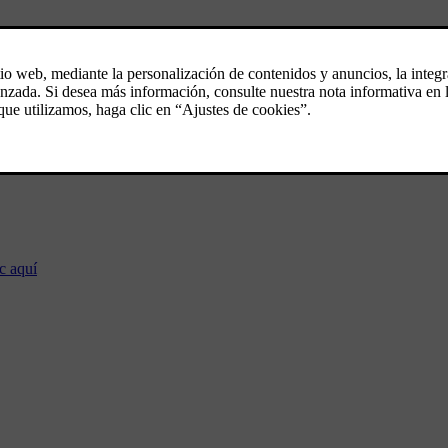
24
c aquí