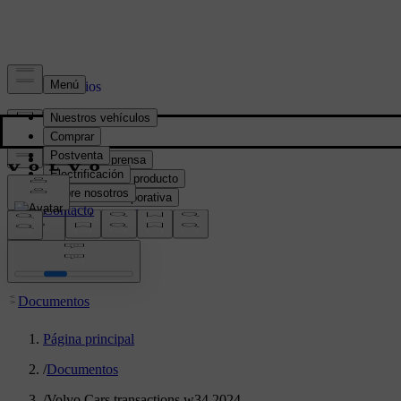
Prensa y Medios
Material de prensa
Información del producto
Información corporativa
Contacto de medios
location:
PY
Documentos
Página principal
/
Documentos
/
Volvo Cars transactions w34 2024