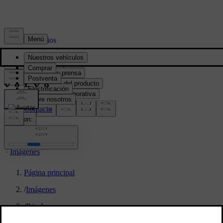
Prensa y Medios
Material de prensa
Información del producto
Información corporativa
Contacto de medios
location:
PY
Imágenes
Página principal
/
Imágenes
/
Rita Leme