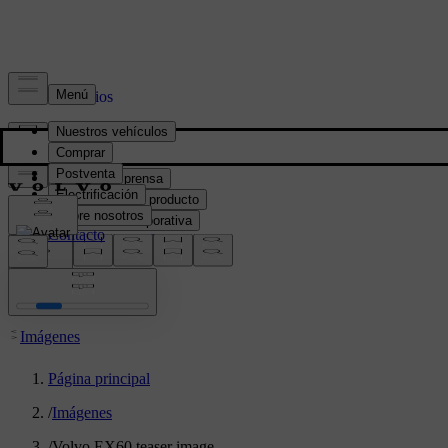
Prensa y Medios
Material de prensa
Información del producto
Información corporativa
Contacto de medios
location:
PY
Imágenes
Página principal
/
Imágenes
/
Volvo EX60 teaser image