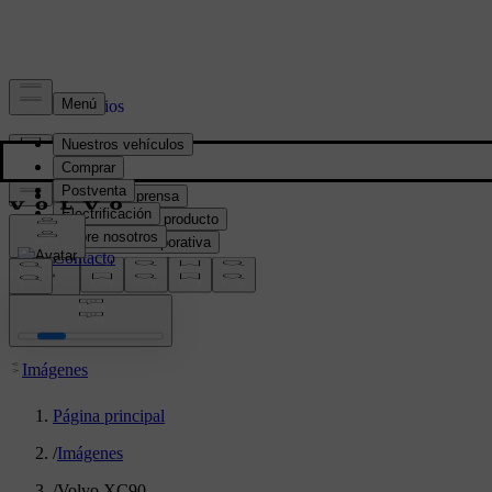
Prensa y Medios
Material de prensa
Información del producto
Información corporativa
Contacto de medios
location:
PY
Imágenes
Página principal
/
Imágenes
/
Volvo XC90