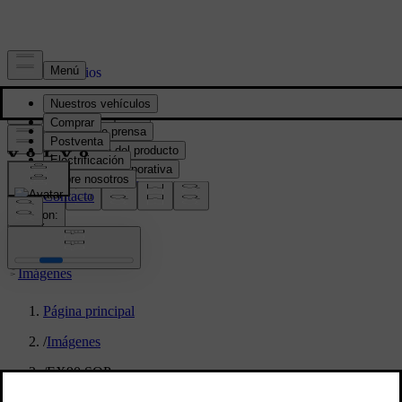
Prensa y Medios
Material de prensa
Información del producto
Información corporativa
Contacto de medios
location:
PY
Imágenes
Página principal
/
Imágenes
/
EX90 SOP