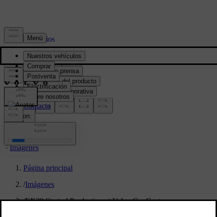
Prensa y Medios
Material de prensa
Información del producto
Información corporativa
Contacto de medios
location:
PY
Imágenes
Página principal
/
Imágenes
/
EX30 Start of Production at Volvo Car Gent