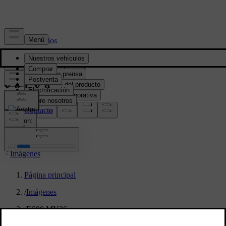
Prensa y Medios
Material de prensa
Información del producto
Información corporativa
Contacto de medios
location:
PY
Imágenes
Página principal
/
Imágenes
/
ES90 MY26