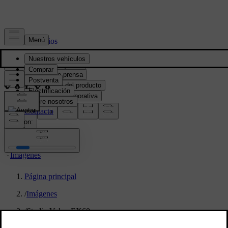
Prensa y Medios
Material de prensa
Información del producto
Información corporativa
Contacto de medios
location:
PY
Imágenes
Página principal
/
Imágenes
/
Studio Volvo EX60