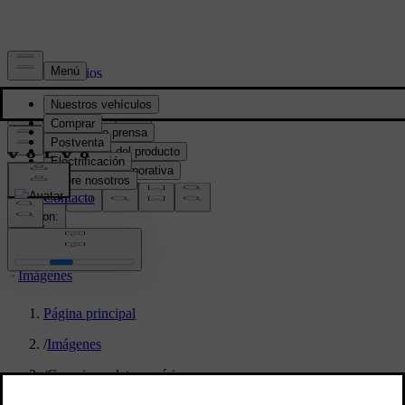
Prensa y Medios
Material de prensa
Información del producto
Información corporativa
Contacto de medios
location:
PY
Imágenes
Página principal
/
Imágenes
/
Gaussian splat - cenários