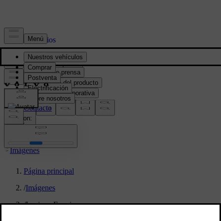
Prensa y Medios
Material de prensa
Información del producto
Información corporativa
Contacto de medios
location:
PY
Imágenes
Página principal
/
Imágenes
/
Luciano Ferreira