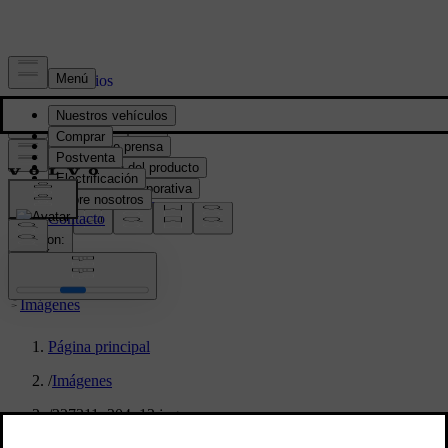
Prensa y Medios
Material de prensa
Información del producto
Información corporativa
Contacto de medios
location:
PY
Imágenes
Página principal
/
Imágenes
/
327311_204_12.jpg