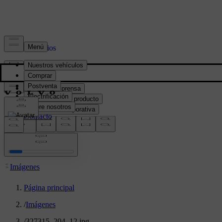
Prensa y Medios
Material de prensa
Información del producto
Información corporativa
Contacto de medios
location:
PY
Imágenes
Página principal
/
Imágenes
/
327315_204_12.jpg