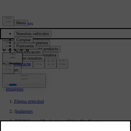
Prensa y Medios
Material de prensa
Información del producto
Información corporativa
Contacto de medios
location:
PY
Imágenes
Página principal
/
Imágenes
/
EX30 Start of Production at Volvo Car Gent