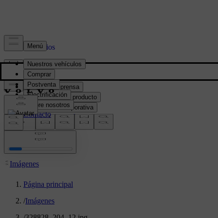
Prensa y Medios
Material de prensa
Información del producto
Información corporativa
Contacto de medios
location:
PY
Imágenes
Página principal
/
Imágenes
/
328828_204_12.jpg