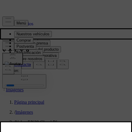
Prensa y Medios
Material de prensa
Información del producto
Información corporativa
Contacto de medios
location:
PY
Imágenes
Página principal
/
Imágenes
/
Volvo EX30 Cloud Blue