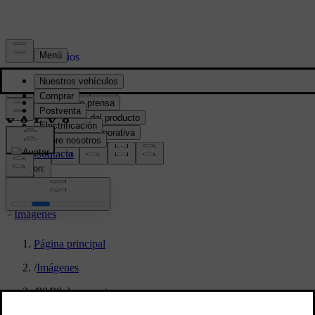
Prensa y Medios
Material de prensa
Información del producto
Información corporativa
Contacto de medios
location:
PY
Imágenes
Página principal
/
Imágenes
/
90/90 day event