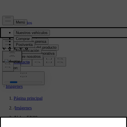
Prensa y Medios
Material de prensa
Información del producto
Información corporativa
Contacto de medios
location:
PY
Imágenes
Página principal
/
Imágenes
/
Volvo EX90