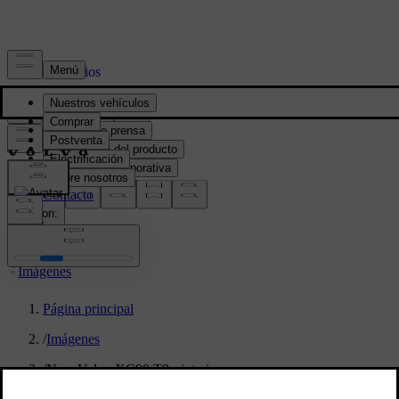
Prensa y Medios
Material de prensa
Información del producto
Información corporativa
Contacto de medios
location:
PY
Imágenes
Página principal
/
Imágenes
/
New Volvo XC90 T8 - interior