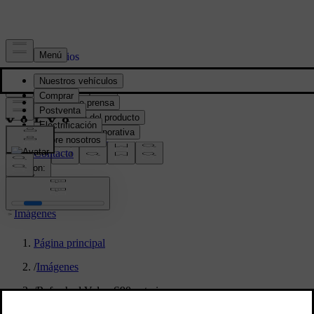
Prensa y Medios
Material de prensa
Información del producto
Información corporativa
Contacto de medios
location:
PY
Imágenes
Página principal
/
Imágenes
/
Refreshed Volvo S90 exterior