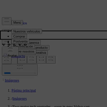
Prensa y Medios
Material de prensa
Información del producto
Información corporativa
Contacto de medios
location:
PY
Imágenes
Página principal
/
Imágenes
/
Two major tech upgrades – soon in new Volvo cars