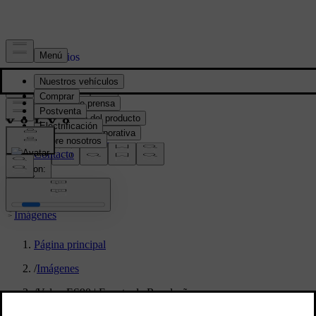
Prensa y Medios
Material de prensa
Información del producto
Información corporativa
Contacto de medios
location:
PY
Imágenes
Página principal
/
Imágenes
/
Volvo ES90 | Evento de Revelação