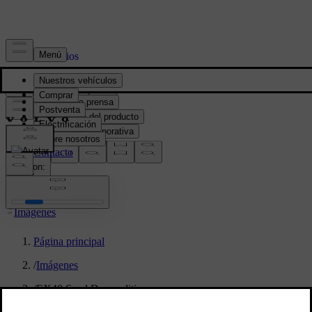
Prensa y Medios
Material de prensa
Información del producto
Información corporativa
Contacto de medios
location:
PY
Imágenes
Página principal
/
Imágenes
/
EX40 Sand Dune edition