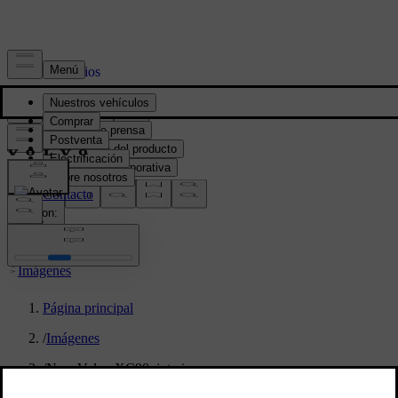
Prensa y Medios
Material de prensa
Información del producto
Información corporativa
Contacto de medios
location:
PY
Imágenes
Página principal
/
Imágenes
/
New Volvo XC90: interior