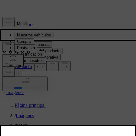
Prensa y Medios
Material de prensa
Información del producto
Información corporativa
Contacto de medios
location:
PY
Imágenes
Página principal
/
Imágenes
/
EX90