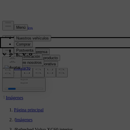
Prensa y Medios
Material de prensa
Información del producto
Información corporativa
Contacto de medios
location:
PY
Imágenes
Página principal
/
Imágenes
/
Refreshed Volvo XC60 interior