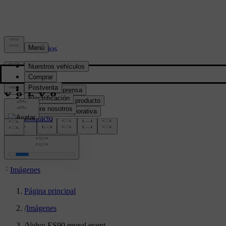
Prensa y Medios
Material de prensa
Información del producto
Información corporativa
Contacto de medios
location:
PY
Imágenes
Página principal
/
Imágenes
/
Volvo ES90 reveal event