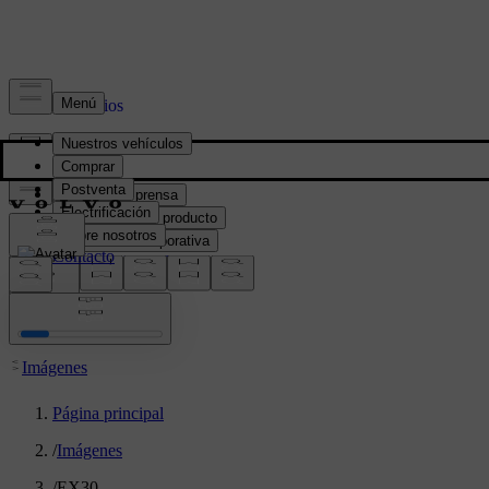
Prensa y Medios
Material de prensa
Información del producto
Información corporativa
Contacto de medios
location:
PY
Imágenes
Página principal
/
Imágenes
/
EX30