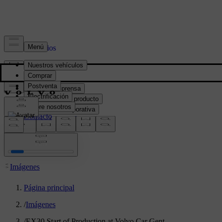
Prensa y Medios
Material de prensa
Información del producto
Información corporativa
Contacto de medios
location:
PY
Imágenes
Página principal
/
Imágenes
/
EX30 Start of Production at Volvo Car Gent