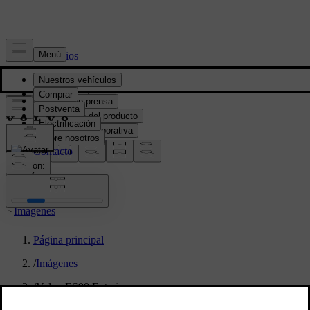
Prensa y Medios
Material de prensa
Información del producto
Información corporativa
Contacto de medios
location:
PY
Imágenes
Página principal
/
Imágenes
/
Volvo ES90 Exterior