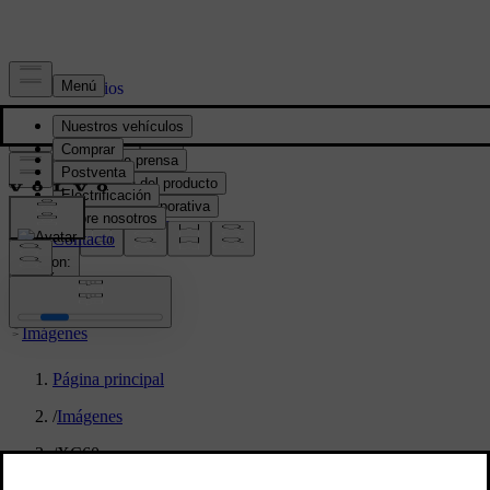
Prensa y Medios
Material de prensa
Información del producto
Información corporativa
Contacto de medios
location:
PY
Imágenes
Página principal
/
Imágenes
/
XC60