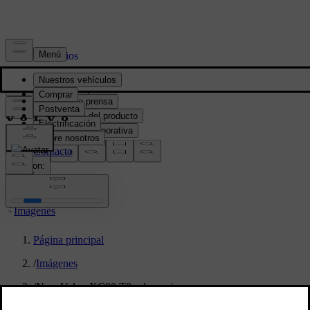
Prensa y Medios
Material de prensa
Información del producto
Información corporativa
Contacto de medios
location:
PY
Imágenes
Página principal
/
Imágenes
/
New Volvo XC90 T8 - dynamic