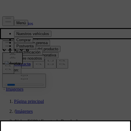
Prensa y Medios
Material de prensa
Información del producto
Información corporativa
Contacto de medios
location:
PY
Imágenes
Página principal
/
Imágenes
/
Volvo ES90 | Evento de Revelação