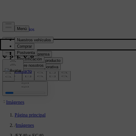
Prensa y Medios
Material de prensa
Información del producto
Información corporativa
Contacto de medios
location:
PY
Imágenes
Página principal
/
Imágenes
/
EX40 y EC40