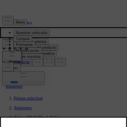
Prensa y Medios
Material de prensa
Información del producto
Información corporativa
Contacto de medios
location:
PY
Imágenes
Página principal
/
Imágenes
/
Volvo EX40 Black Edition