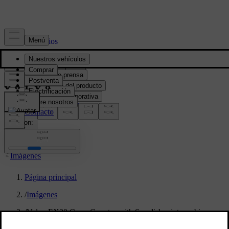
Prensa y Medios
Material de prensa
Información del producto
Información corporativa
Contacto de medios
location:
PY
Imágenes
Página principal
/
Imágenes
/
Volvo EX30 Cross Country with Swedish winter cabin