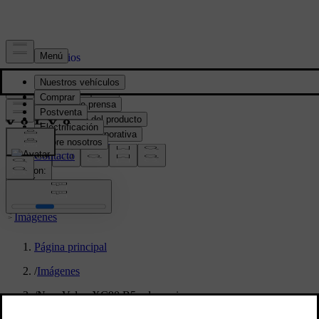
Prensa y Medios
Material de prensa
Información del producto
Información corporativa
Contacto de medios
location:
PY
Imágenes
Página principal
/
Imágenes
/
New Volvo XC90 B5 - dynamic